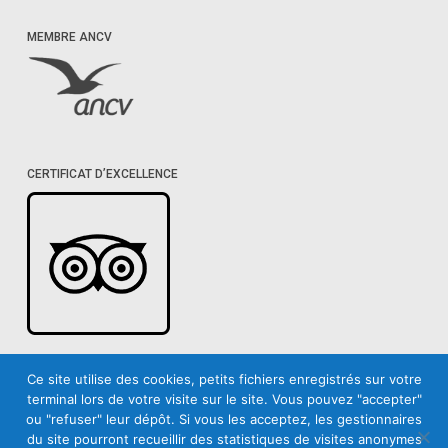
MEMBRE ANCV
CERTIFICAT D’EXCELLENCE
Ce site utilise des cookies, petits fichiers enregistrés sur votre
terminal lors de votre visite sur le site. Vous pouvez "accepter"
ou "refuser" leur dépôt. Si vous les acceptez, les gestionnaires
du site pourront recueillir des statistiques de visites anonymes
© 2026 Yes We Canyon. Tous droits réservés