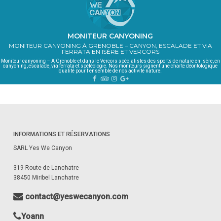
MONITEUR CANYONING
MONITEUR CANYONING À GRENOBLE – CANYON, ESCALADE ET VIA
FERRATA EN ISÈRE ET VERCORS
Moniteur canyoning – A Grenoble et dans le Vercors spécialistes des sports de nature en Isère, en
canyoning, escalade, via ferrata et spéléologie.
Nos moniteurs signent une charte déontologique
qualité pour l’ensemble de nos activité nature.
INFORMATIONS ET RÉSERVATIONS
SARL Yes We Canyon
319 Route de Lanchatre
38450 Miribel Lanchatre
contact@yeswecanyon.com
Yoann