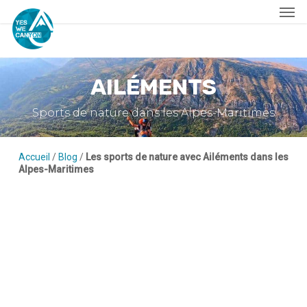
Men
Skip
to
main
content
AILÉMENTS
Sports de nature dans les Alpes-Maritimes
Accueil
/
Blog
/
Les sports de nature avec Ailéments dans les
Alpes-Maritimes