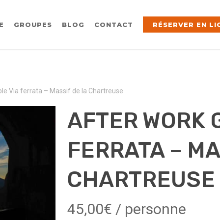
E
GROUPES
BLOG
CONTACT
RÉSERVER EN LI
le Via ferrata – Massif de la Chartreuse
AFTER WORK 
FERRATA – MA
CHARTREUSE
45,00
€
/ personne