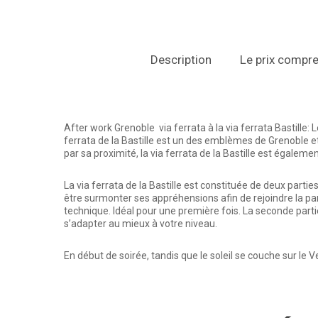
Description
Le prix compr
After work Grenoble via ferrata à la via ferrata Bastille:
L
ferrata de la Bastille est un des emblèmes de Grenoble e
par sa proximité, la via ferrata de la Bastille est égal
La via ferrata de la Bastille est constituée de deux part
être surmonter ses appréhensions afin de rejoindre la pa
technique. Idéal pour une première fois. La seconde partie
s’adapter au mieux à votre niveau.
En début de soirée, tandis que le soleil se couche sur le V