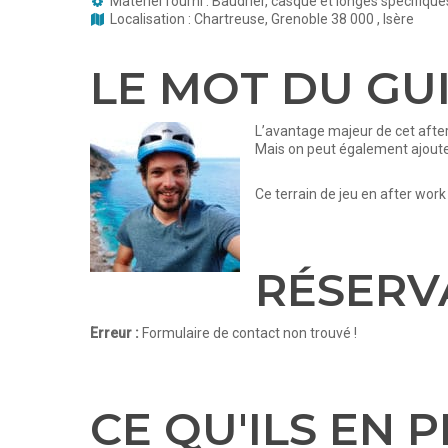
Matériel fourni : Baudrier, casque et longes spécifiques
Localisation : Chartreuse, Grenoble 38 000 , Isère
LE MOT DU GU
L’avantage majeur de cet after 
Mais on peut également ajouter
Ce terrain de jeu en after wor
RÉSERV
Erreur :
Formulaire de contact non trouvé !
CE QU'ILS EN 
INFORMATIONS ET RÉSERVATIONS
INFOS
SARL Yes We Canyon
Nous cont