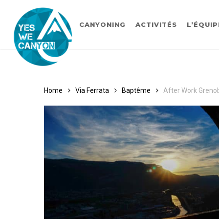
Skip
to
main
CANYONING
ACTIVITÉS
L’ÉQUIP
content
Home
Via Ferrata
Baptême
After Work Grenob