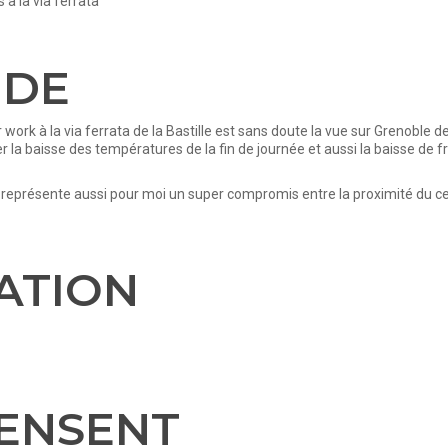
 à la via ferrata
IDE
work à la via ferrata de la Bastille est sans doute la vue sur Grenoble de
 la baisse des températures de la fin de journée et aussi la baisse de 
k représente aussi pour moi un super compromis entre la proximité du cen
ATION
PENSENT
NOS LIEUX DE PRATIQUES
acter
Canyoning Grenoble