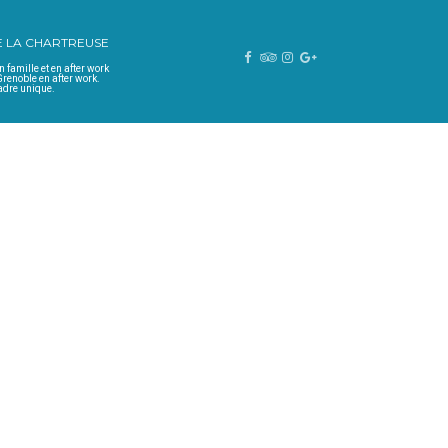
E LA CHARTREUSE
n famille et en after work
Grenoble en after work.
cadre unique.