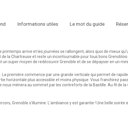
end
Informations utiles
Le mot du guide
Réser
e printemps arrive et les journées se rallongent, alors quoi de mieux qu
t de la Chartreuse et reste un incontournable pour tous bons Grenoblois 
ement un super moyen de redécouvrir Grenoble et de se dépayser en un m
ies. La première commence par une grande verticale qui permet de rapide
rtie horizontale plus accessible et moins physique. Vous franchirez pass
 nous mènera au sommet par les contreforts de la Bastille. Au fil de la v
ercors, Grenoble s’illumine. L’ambiance y est garantie ! Une belle soirée e