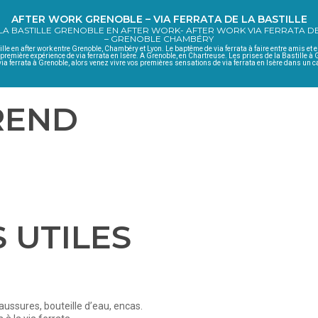
AFTER WORK GRENOBLE – VIA FERRATA DE LA BASTILLE
 LA BASTILLE GRENOBLE EN AFTER WORK- AFTER WORK VIA FERRATA D
– GRENOBLE CHAMBÉRY
ille en after work entre Grenoble, Chambéry et Lyon. Le baptême de via ferrata à faire entre amis et e
 première expérience de via ferrata en Isère. A Grenoble, en Chartreuse. Les prises de la Bastille à 
ia ferrata à Grenoble, alors venez vivre vos premières sensations de via ferrata en Isère dans un 
REND
 UTILES
ussures, bouteille d’eau, encas.